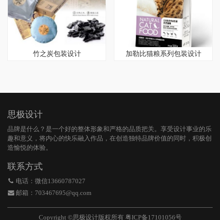
竹之炭包装设计
加勒比猫粮系列包装设计
思极设计
品牌是什么？是一个好的整体形象和严格的品质把关。享受设计事业的乐
趣和意义，将内心的快乐融入作品，在创造独特品牌价值的同时，积极创
造愉悦的体验。
联系方式
电话：微信13660787027
邮箱：703467695@qq.com
Copyright ©思极设计版权所有
粤ICP备17101056号